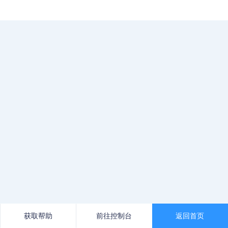
获取帮助
前往控制台
返回首页